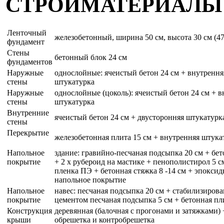
СТРОЙМАТЕРИАЛЫ
Ленточный
железобетонный, ширина 50 см, высота 30 см (47,
фундамент
Стены
бетонный блок 24 см
фундаментов
Наружные
однослойные: ячеистый бетон 24 см + внутрення
стены
штукатурка
Наружные
однослойные (цоколь): ячеистый бетон 24 см + 
стены
штукатурка
Внутренние
ячеистый бетон 24 см + двусторонняя штукатурк
стены
Перекрытиe
железобетонная плита 15 см + внутренняя штука
Напольное
здание: гравийно-песчаная подсыпка 20 см + бет
покрытие
+ 2 x рубероид на мастике + пенополистирол 5 с
пленка ПЭ + бетонная стяжка 8 -14 см + эпоксид
напольное покрытие
Напольное
навес: песчаная подсыпка 20 см + стабилизиров
покрытие
цементом песчаная подсыпка 5 см + бетонная пл
Конструкция
деревянная (балочная с прогонами и затяжками) 
крыши
обрешетка и контробрешетка