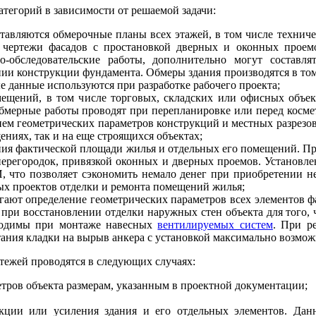
атегорий в зависимости от решаемой задачи:
тавляются обмерочные планы всех этажей, в том числе техниче
 чертежи фасадов с простановкой дверных и оконных проемо
о-обследовательские работы, дополнительно могут составля
нии конструкции фундамента. Обмеры здания производятся в том
 данные используются при разработке рабочего проекта;
щений, в том числе торговых, складских или офисных объек
обмерные работы проводят при перепланировке или перед косме
ием геометрических параметров конструкций и местных разрезо
ниях, так и на еще строящихся объектах;
ния фактической площади жилья и отдельных его помещений. Пр
ерегородок, привязкой оконных и дверных проемов. Установле
И, что позволяет сэкономить немало денег при приобретении 
ых проектов отделки и ремонта помещений жилья;
ают определение геометрических параметров всех элементов фа
 при восстановлении отделки наружных стен объекта для того,
бходимы при монтаже навесных
вентилируемых систем
. При р
тания кладки на вырыв анкера с установкой максимально возмож
тежей проводятся в следующих случаях:
етров объекта размерам, указанным в проектной документации;
укции или усиления здания и его отдельных элементов. Дан