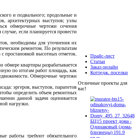
ского и подвального; продольные и
в, архитектурных выступов; узлы
ться обмерочные чертежи сечения
 случае, если планируется провести
тов, необходимы для уточнения их
тическим ремонтом. По результатам
в с простановкой высотных отметок.
Прайс-лист
Статьи
и обмере квартиры разрабатывается
Заказ онлайн
нную по итогам работ площадь, как
Коттедж. поселки
недвижимости. Обмерочные чертежи
Отличные проекты для
сада: эргеров, выступов, парапетов
вас!
 чтобы определить объем ремонтных
ешении данной задачи оценивается
ной нагрузки.
БЦ15 проект дома -
Одинаковый (домa-
близнецы) 191.9
ные работы требуют обязательного
кв.м.