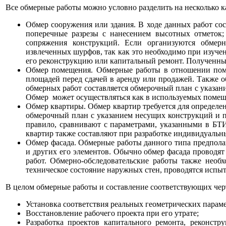
Все обмерные работы можно условно разделить на несколько к
Обмер сооружения или здания. В ходе данных работ сос
поперечные разрезы с нанесением высотных отметок;
сопряжения конструкций. Если организуются обмерн
извлеченных шурфов, так как это необходимо при изуче
его реконструкцию или капитальный ремонт. Полученные
Обмер помещения. Обмерные работы в отношении поме
площадей перед сдачей в аренду или продажей. Также 
обмерных работ составляется обмерочный план с указан
Обмер может осуществляться как в используемых помеще
Обмер квартиры. Обмер квартир требуется для определе
обмерочный план с указанием несущих конструкций и п
правило, сравнивают с параметрами, указанными в БТ
квартир также составляют при разработке индивидуальн
Обмер фасада. Обмерные работы данного типа предполаг
и других его элементов. Обычно обмер фасада проводят
работ. Обмерно-обследовательские работы также нео
техническое состояние наружных стен, проводятся испы
В целом обмерные работы и составление соответствующих чер
Установка соответствия реальных геометрических парам
Восстановление рабочего проекта при его утрате;
Разработка проектов капитального ремонта, реконстр