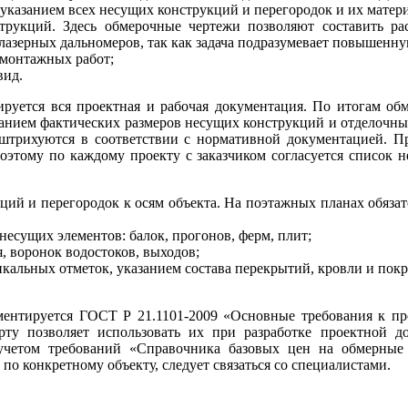
указанием всех несущих конструкций и перегородок и их матер
трукций. Здесь обмерочные чертежи позволяют составить ра
лазерных дальномеров, так как задача подразумевает повышенну
-монтажных работ;
вид.
руется вся проектная и рабочая документация. По итогам обм
анием фактических размеров несущих конструкций и отделочных
 штрихуются в соответствии с нормативной документацией. П
Поэтому по каждому проекту с заказчиком согласуется список 
ций и перегородок к осям объекта. На поэтажных планах обяза
есущих элементов: балок, прогонов, ферм, плит;
, воронок водостоков, выходов;
кальных отметок, указанием состава перекрытий, кровли и пок
ментируется ГОСТ Р 21.1101-2009 «Основные требования к пр
рту позволяет использовать их при разработке проектной д
учетом требований «Справочника базовых цен на обмерные
о конкретному объекту, следует связаться со специалистами.