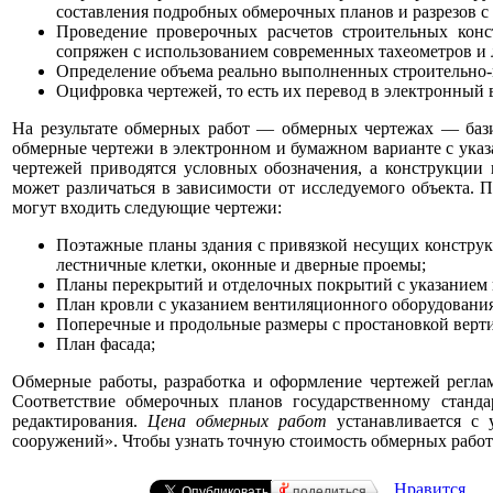
составления подробных обмерочных планов и разрезов с 
Проведение проверочных расчетов строительных конс
сопряжен с использованием современных тахеометров и 
Определение объема реально выполненных строительно
Оцифровка чертежей, то есть их перевод в электронный 
На результате обмерных работ — обмерных чертежах — бази
обмерные чертежи в электронном и бумажном варианте с указ
чертежей приводятся условных обозначения, а конструкции
может различаться в зависимости от исследуемого объекта. 
могут входить следующие чертежи:
Поэтажные планы здания с привязкой несущих конструк
лестничные клетки, оконные и дверные проемы;
Планы перекрытий и отделочных покрытий с указанием н
План кровли с указанием вентиляционного оборудования
Поперечные и продольные размеры с простановкой верти
План фасада;
Обмерные работы, разработка и оформление чертежей регла
Соответствие обмерочных планов государственному станда
редактирования.
Цена обмерных работ
устанавливается с 
сооружений». Чтобы узнать точную стоимость обмерных работ п
Нравится
поделиться