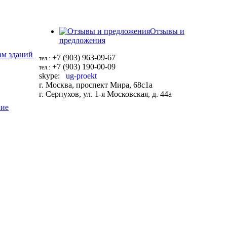
Отзывы и
предложения
ам зданий
+7 (903) 963-09-67
тел.:
+7 (903) 190-00-09
тел.:
skype:
ug-proekt
г. Москва, проспект Мира, 68с1а
г. Серпухов, ул. 1-я Московская, д. 44a
ние