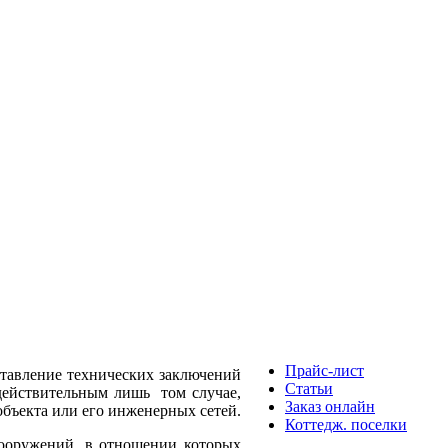
Прайс-лист
ставление технических заключений
Статьи
 действительным лишь том случае,
Заказ онлайн
бъекта или его инженерных сетей.
Коттедж. поселки
ооружений, в отношении которых