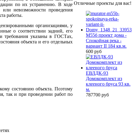
Отличные проекты для вас!
ндации по их устранению. В ходе
и или невозможности проведения
кта работы.
ицензированными организациями, у
нные о соответствии задний, его
М55б проект дома -
и требования указаны в ГОСТах,
Спокойная река -
остояния объекта и его отдельных
вариант II 184 кв.м.
600 руб
ЕВЛДК-93
Домокомплект из
клееного бруса 93 кв.
кому состоянию объекта. Поэтому
м.
я, так и при проведении работ по
787700 руб
сетях