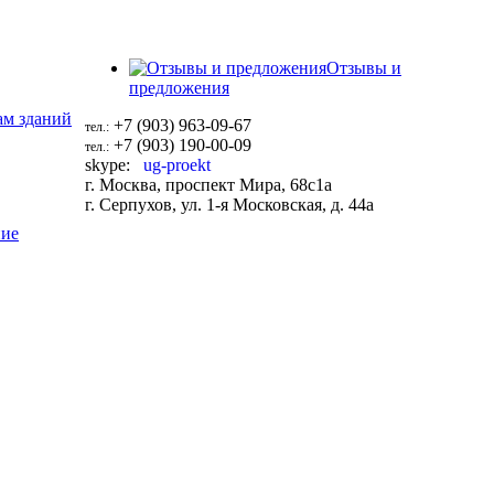
Отзывы и
предложения
ам зданий
+7 (903) 963-09-67
тел.:
+7 (903) 190-00-09
тел.:
skype:
ug-proekt
г. Москва, проспект Мира, 68с1а
г. Серпухов, ул. 1-я Московская, д. 44a
ние