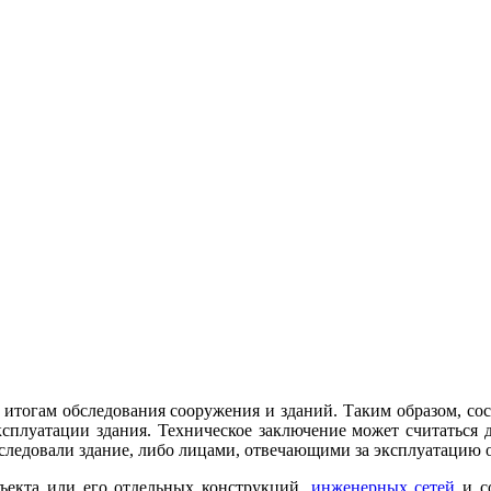
итогам обследования сооружения и зданий. Таким образом, со
ксплуатации здания. Техническое заключение может считаться
следовали здание, либо лицами, отвечающими за эксплуатацию о
бъекта или его отдельных конструкций,
инженерных сетей
и с