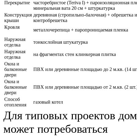
Перекрытиe
часторебристое (Teriva I) + пароизоляционная пл
минеральная вата 20 см + штуркатурка
Конструкция
деревянная (стропильно-балочная) + обрешетка 
крыши
контробрешетка
Кровля
металлочерепица + паропроницаемая пленка
Наружная
тонкослойная штукатурка
отделка
Наружная
на фрагментах стен клинкерная плитка
отделка
Окна и
балконные
ПВХ или деревянные площадью до 2 м.кв. (14 шт
двери
Окна и
балконные
ПВХ или деревянные площадью от 2 м.кв. (2 шт.
двери
Способ
газовый котел
отопления
Для типовых проектов до
может потребоваться