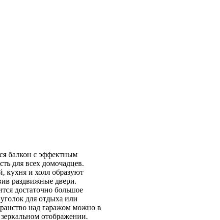
ся балкон с эффектным
сть для всех домочадцев.
й, кухня и холл образуют
овив раздвижные двери.
ится достаточно большое
 уголок для отдыха или
транство над гаражом можно в
в зеркальном отображении.