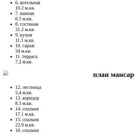
6. котельная
10.2 м.кв.
7. ванная
6.5 м.кв.
8. гостиная
31.2 м.кв.
9. кухня
11.1 м.кв.
10. гараж
34 м.кв.
11. террасa
7.2 м.кв.
план мансар
12. лестница
5.4 м.кв.
13. коридор
8.3 м.кв.
14. спальня
17.1 м.кв.
15. спальня
22.9 м.кв.
16. спальня