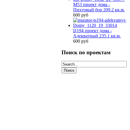
М53 проект дома -
Пихтовый бор 209.2 кв.м.
600 руб
Ц194 проект дома -
Адекватный 235.1 кв.м.
600 руб
Поиск по проектам