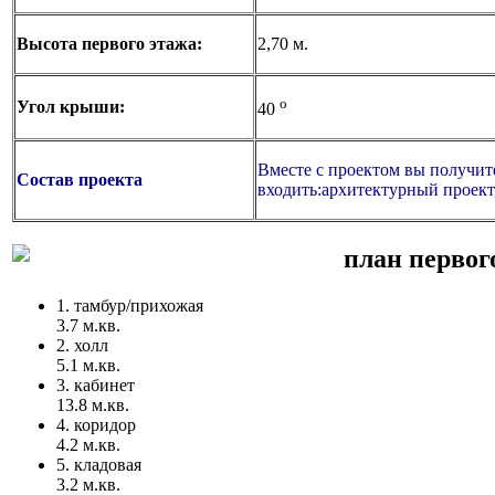
Высота первого этажа:
2,70 м.
o
Угол крыши:
40
Вместе с проектом вы получите
Состав проекта
входить:архитектурный проект
план первог
1. тамбур/прихожая
3.7 м.кв.
2. холл
5.1 м.кв.
3. кабинет
13.8 м.кв.
4. коридор
4.2 м.кв.
5. кладовая
3.2 м.кв.