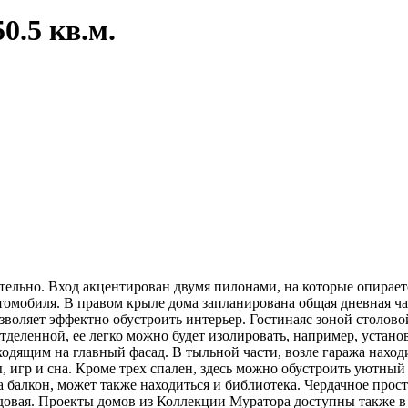
0.5 кв.м.
тельно. Вход акцентирован двумя пилонами, на которые опирает
томобиля. В правом крыле дома запланирована общая дневная ча
воляет эффектно обустроить интерьер. Гостинаяс зоной столово
отделенной, ее легко можно будет изолировать, например, устан
ходящим на главный фасад. В тыльной части, возле гаража наход
 игр и сна. Кроме трех спален, здесь можно обустроить уютный
а балкон, может также находиться и библиотека. Чердачное прос
ладовая. Проекты домов из Коллекции Муратора доступны также 