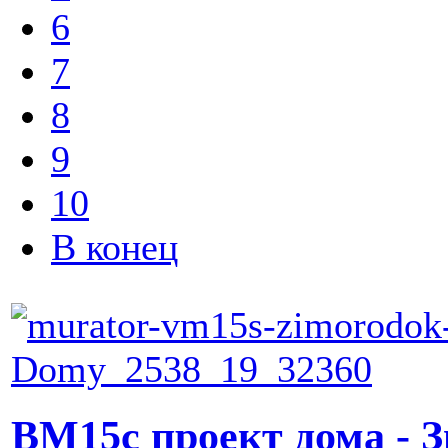
6
7
8
9
10
В конец
ВМ15с проект дома - 